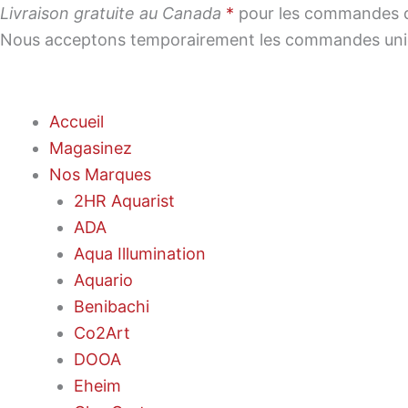
Aller
Livraison gratuite au Canada
*
pour les commandes de 
au
Nous acceptons temporairement les commandes uniqu
contenu
Accueil
Magasinez
Nos Marques
2HR Aquarist
ADA
Aqua Illumination
Aquario
Benibachi
Co2Art
DOOA
Eheim