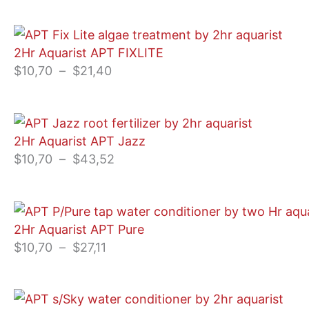
$10,70
à
Plage
$27,11
2Hr Aquarist APT FIXLITE
de
$
10,70
–
$
21,40
prix :
$10,70
à
Plage
$21,40
2Hr Aquarist APT Jazz
de
$
10,70
–
$
43,52
prix :
$10,70
à
Plage
$43,52
2Hr Aquarist APT Pure
de
$
10,70
–
$
27,11
prix :
$10,70
à
Plage